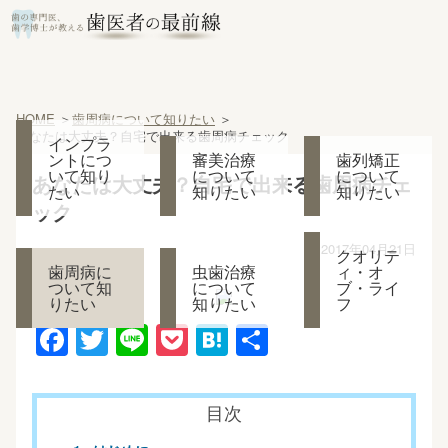
HOME
歯周病について知りたい
あなたは大丈夫？自宅で出来る歯周病チェック
インプラ
ントにつ
審美治療
歯列矯正
いて知り
について
について
あなたは大丈夫？自宅で出来る歯周病チェ
たい
知りたい
知りたい
ック
2017年04月21日
クオリテ
歯周病に
虫歯治療
ィ・オ
ついて知
について
ブ・ライ
りたい
知りたい
フ
F
T
Li
P
H
共
a
wi
n
o
at
有
c
tt
e
ck
e
目次
e
er
et
n