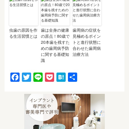
虫歯の原因を作
歯は全身の健康
歯周病の症状を
る生活習慣とは
の原点！80歳で
見極めるポイン
20本歯を残すた
トと進行状態に
めの歯周病予防
合わせた歯周病
に関する基礎知
治療方法
識
F
T
Li
P
H
共
a
wi
n
o
at
有
c
tt
e
ck
e
e
er
et
n
b
a
o