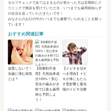
セルフチェックであてはまるものが多かった方は定期的にク
リニックで検診を受けていただき、いつまでも歯周病知らず
の生活を送っていただきたいです！
みなさんのお口の中がいつまでも健康でいられることを願っ
ています！
おすすめ関連記事
放置しないで！
【研磨剤不使
【イビキを治す
虫歯に潜む病気
用】天然由来成
べき理由】イビ
とは？
分100%！安心
キが体にもたら
安全の歯みがき
す悪影響と最先
粉で口臭も歯周
端のイビキ治療
病も予防しよ
う！