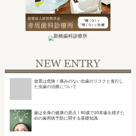
o
k
放置は危険！痛みのない虫歯のリスクと進行し
た虫歯の治療について
歯は全身の健康の原点！80歳で20本歯を残すた
めの歯周病予防に関する基礎知識