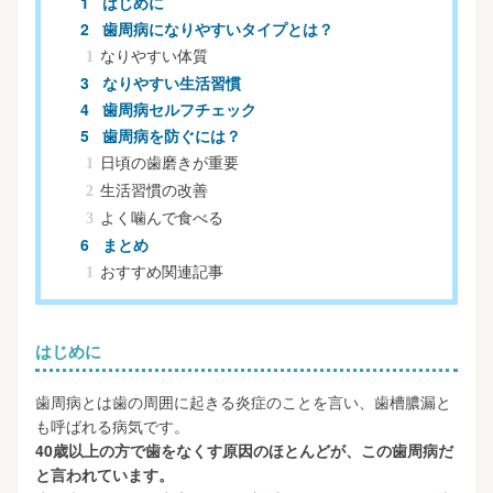
はじめに
b
a
歯周病になりやすいタイプとは？
o
なりやすい体質
o
なりやすい生活習慣
歯周病セルフチェック
k
歯周病を防ぐには？
日頃の歯磨きが重要
生活習慣の改善
よく噛んで食べる
まとめ
おすすめ関連記事
はじめに
歯周病とは歯の周囲に起きる炎症のことを言い、歯槽膿漏と
も呼ばれる病気です。
40歳以上の方で歯をなくす原因のほとんどが、この歯周病だ
と言われています。