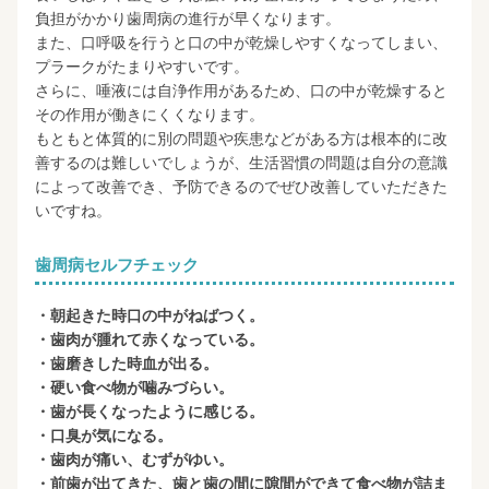
負担がかかり歯周病の進行が早くなります。
また、口呼吸を行うと口の中が乾燥しやすくなってしまい、
プラークがたまりやすいです。
さらに、唾液には自浄作用があるため、口の中が乾燥すると
その作用が働きにくくなります。
もともと体質的に別の問題や疾患などがある方は根本的に改
善するのは難しいでしょうが、生活習慣の問題は自分の意識
によって改善でき、予防できるのでぜひ改善していただきた
いですね。
歯周病セルフチェック
・朝起きた時口の中がねばつく。
・歯肉が腫れて赤くなっている。
・歯磨きした時血が出る。
・硬い食べ物が噛みづらい。
・歯が長くなったように感じる。
・口臭が気になる。
・歯肉が痛い、むずがゆい。
・前歯が出てきた、歯と歯の間に隙間ができて食べ物が詰ま