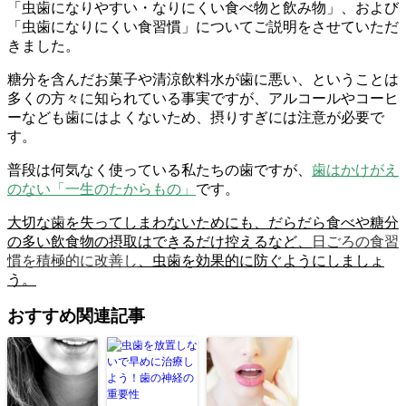
「虫歯になりやすい・なりにくい食べ物と飲み物」、および
「虫歯になりにくい食習慣」についてご説明をさせていただ
きました。
糖分を含んだお菓子や清涼飲料水が歯に悪い、ということは
多くの方々に知られている事実ですが、アルコールやコーヒ
ーなども歯にはよくないため、摂りすぎには注意が必要で
す。
普段は何気なく使っている私たちの歯ですが、
歯はかけがえ
のない「一生のたからもの」
です。
大切な歯を失ってしまわないためにも、だらだら食べや糖分
の多い飲食物の摂取はできるだけ控えるなど、
日ごろの
食習
慣
を積極的に改善
し
、虫歯を効果的に防ぐようにしましょ
う。
おすすめ関連記事