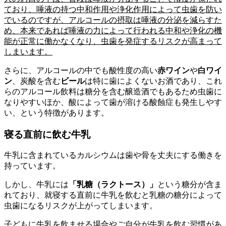
ており、唾液の持つ中和作用や浄化作用によって虫歯を防い
でいるのですが、アルコールの摂取は唾液の分泌を減らすた
め、本来であれば唾液の力によって行われる中和や浄化の機
能が正常に働かなくなり、虫歯を発症するリスクが高まって
しまいます。
さらに、アルコールの中でも酸性度の高い
赤ワイン
や
白ワイ
ン
、炭酸を含む
ビール
は特に歯によくないお酒であり、これ
らのアルコール飲料は糖分を含む醸造酒でもあるため虫歯に
なりやすいほか、酸によって歯が溶ける酸蝕症も発生しやす
い、という特徴があります。
寝る直前に飲む牛乳
牛乳に含まれているカルシウムは歯や骨を丈夫にする働きを
持っています。
しかし、牛乳には
「乳糖（ラクトース）」
という糖分が含ま
れており、就寝する直前に牛乳を飲むと乳糖の糖分によって
虫歯になるリスクが上がってしまいます。
子どもに牛乳を飲ませる場合やご自分が牛乳を飲む習慣があ