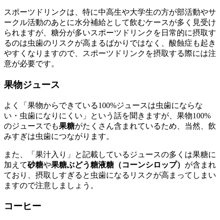
スポーツドリンクは、特に中高生や大学生の方が部活動やサ
ークル活動のあとに水分補給として飲むケースが多く見受け
られますが、糖分が多いスポーツドリンクを日常的に摂取す
るのは虫歯のリスクが高まるばかりではなく、酸蝕症も起き
やすくなりますので、スポーツドリンクを摂取する際には注
意が必要です。
果物ジュース
よく「果物からできている100%ジュースは虫歯にならな
い・虫歯になりにくい」という話を聞きますが、果物100%
のジュースでも
果糖
がたくさん含まれているため、当然、飲
みすぎは虫歯につながります。
また、「果汁入り」と記載しているジュースの多くは果糖に
加えて
砂糖
や
果糖ぶどう糖液糖（コーンシロップ）
が含まれ
ており、摂取しすぎると虫歯になるリスクが高まってしまい
ますので注意しましょう。
コーヒー