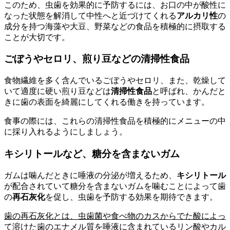
このため、虫歯を効果的に予防するには、お口の中が酸性に
なった状態を解消して中性へと近づけてくれる
アルカリ性
の
成分を持つ海藻や大豆、野菜などの食品を積極的に摂取する
ことが大切です。
ごぼうやセロリ、煎り豆などの清掃性食品
食物繊維を多く含んでいるごぼうやセロリ、また、乾燥して
いて適度に硬い煎り豆などは
清掃性食品
と呼ばれ、かんだと
きに歯の表面を綺麗にしてくれる働きを持っています。
食事の際には、これらの清掃性食品を積極的にメニューの中
に採り入れるようにしましょう。
キシリトールなど、糖分を含まないガム
ガムは噛んだときに唾液の分泌が増えるため、
キシリトール
が配合されていて糖分を含まないガムを噛むことによって歯
の
再石灰化
を促し、虫歯を予防する効果を期待できます。
歯の再石灰化とは、虫歯菌や食べ物のカスからでた酸によっ
て溶けた歯のエナメル質を唾液に含まれているリン酸やカル