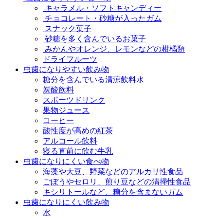
キャラメル・ソフトキャンディー
チョコレート・砂糖が入ったガム
スナック菓子
砂糖を多く含んでいるお菓子
みかんやオレンジ、レモンなどの柑橘類
ドライフルーツ
虫歯になりやすい飲み物
糖分を含んでいる清涼飲料水
炭酸飲料
スポーツドリンク
果物ジュース
コーヒー
酸性度が高めの紅茶
アルコール飲料
寝る直前に飲む牛乳
虫歯になりにくい食べ物
海藻や大豆、野菜などのアルカリ性食品
ごぼうやセロリ、煎り豆などの清掃性食品
キシリトールなど、糖分を含まないガム
虫歯になりにくい飲み物
水