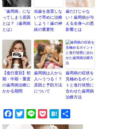
「歯周病」にな
虫歯を放置しな
歯だけじゃな
ってしまう原因
いで早めに治療
い！歯周病が与
とは？（歯周病
しよう！歯の神
える全身への悪
とは）
経の重要性
影響とは
【進行度別】初
歯周病は人から
歯周病の症状を
期・中期・重度
人へうつる！？
見極めるポイン
の歯周病治療に
原因と予防方法
トと進行状態に
かかる期間
について
合わせた歯周病
治療方法
Facebook
Twitter
Line
Pocket
Hatena
共
有