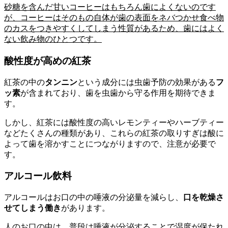
砂糖を含んだ甘いコーヒーはもちろん歯によくないのです
が、コーヒーはそのもの自体が歯の表面をネバつかせ食べ物
のカスをつきやすくしてしまう性質があるため、歯にはよく
ない飲み物のひとつです。
酸性度が高めの紅茶
紅茶の中の
タンニン
という成分には虫歯予防の効果がある
フ
ッ素
が含まれており、歯を虫歯から守る作用を期待できま
す。
しかし、紅茶には酸性度の高いレモンティーやハーブティー
などたくさんの種類があり、これらの紅茶の取りすぎは酸に
よって歯を溶かすことにつながりますので、注意が必要で
す。
アルコール飲料
アルコールはお口の中の唾液の分泌量を減らし、
口を乾燥さ
せてしまう働き
があります。
人のお口の中は、普段は唾液が分泌することで湿度が保たれ