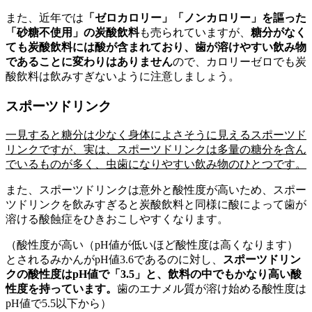
また、近年では
「ゼロカロリー」「ノンカロリー」を謳った
「砂糖不使用」の炭酸飲料
も売られていますが、
糖分がなく
ても炭酸飲料には酸が含まれており、歯が溶けやすい飲み物
であることに変わりはありません
ので、カロリーゼロでも炭
酸飲料は飲みすぎないように注意しましょう。
スポーツドリンク
一見すると糖分は少なく身体によさそうに見えるスポーツド
リンクですが、実は、スポーツドリンクは多量の糖分を含ん
でいるものが多く、虫歯になりやすい飲み物のひとつです。
また、スポーツドリンクは意外と酸性度が高いため、スポー
ツドリンクを飲みすぎると炭酸飲料と同様に酸によって歯が
溶ける酸蝕症をひきおこしやすくなります。
（酸性度が高い（pH値が低いほど酸性度は高くなります）
とされるみかんがpH値3.6であるのに対し、
スポーツドリン
クの酸性度は
pH
値で「3.5
」と、飲料の中でもかなり高い酸
性度を持っています。
歯のエナメル質が溶け始める酸性度は
pH値で5.5以下から）