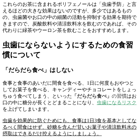
これらのお茶に含まれるポリフェノールは「虫歯予防」と言
えるほどの大きな効果はないのですが、多少ではあるもの
の、虫歯菌やお口の中の細菌の活動を抑制する効果を期待で
きますので、炭酸飲料や清涼飲料水を飲むのであれば、その
代わりに緑茶やウーロン茶を飲むことをおすすめします。
虫歯にならないようにするための食習
慣について
「だらだら食べ」はしない
食事と食事のあいだに間食を食べる、1日に何度もおやつと
してお菓子を食べる、キャンディーやチョコレートをしょっ
ちゅう食べてしまう、といった
「だらだら食べ」
の習慣
はお
口の中に糖分が長くとどまることになり、
虫歯になるリスク
を上げてしまいます。
虫歯を効果的に防ぐためにも、食事は1日3食を基本としてな
るべく間食はせず、砂糖を含んだ甘いお菓子や清涼飲料水の
摂取はできるだけ控えるようにしましょう。