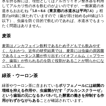
水を摂る際には、理想としてはアルカリイオン整水器を利用
してアルカリ性の水を飲むのがよいのですが、一般家庭の水
道水もおおむね
「5.8～8.6（東京都の水道水は平均7.6）」
程
度のpH値に保たれていますので（歯が溶け始めるpH値は5.5
以下）、虫歯を防ぐ目的で飲むのであれば、水道水でもまっ
たく問題はありません。
麦茶
麦茶はノンカフェイン飲料であるため子どもでも飲みやす
く、なおかつ、近年の研究結果では、麦茶には虫歯の原因菌
であるミュータンス菌が作り出すバイオフィルム（＝プラー
ク、歯垢）が作られるのを防ぐ役割があることが明らかにな
っています。
緑茶・ウーロン茶
緑茶やウーロン茶に含まれている
ポリフェノールには細菌の
増殖を抑える作用や、虫歯菌がだす「グルカンスクラーゼ」
という歯垢の元になるネバネバした酵素の働きを抑制する作
用がわずかながらある
ことが確認されています。