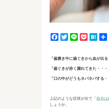
F
T
Li
P
H
a
wi
n
o
at
c
tt
e
ck
e
e
er
et
n
「歯磨き中に歯ぐきから血が出る
b
a
「歯ぐきが赤く腫れてきた・・・
o
「口の中がどうもネバネバする・
o
k
上記のような症状が出て「
自分は
しょうか。