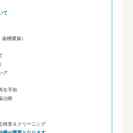
いて
）
）
、歯槽膿漏）
て
）
ング
再生手術
歯治療
る検査＆クリーニング
治療が重要となります