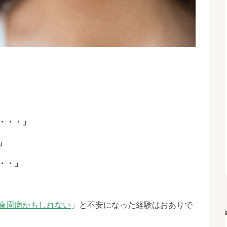
共
有
・・・」
」
・・」
歯周病かもしれない
」と不安になった経験はおありで